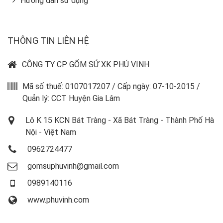
Hướng dẫn sử dụng
THÔNG TIN LIÊN HỆ
CÔNG TY CP GỐM SỨ XK PHÚ VINH
Mã số thuế: 0107017207 / Cấp ngày: 07-10-2015 /
Quản lý: CCT Huyện Gia Lâm
Lô K 15 KCN Bát Tràng - Xã Bát Tràng - Thành Phố Hà
Nội - Việt Nam
0962724477
gomsuphuvinh@gmail.com
0989140116
www.phuvinh.com