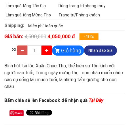
Làm quà tặng Tân Gia
Dùng trang trí phong thủy
Làm quà tặng Mừng Thọ
Trang trí/Phòng khách
Shipping:
Miễn phí toàn quốc
Giá bán:
4,500,000
4,050,000
đ
-10%
Sl:
Giỏ hàng
Nhận
Báo Giá
Bình hút tài lộc Xuân Chúc Thọ, thể hiện sự tôn kính với
người cao tuổi, Trong ngày mừng thọ , con cháu muốn chúc
các cụ sống lâu muôn tuổi, là những tấm gương cho con
cháu.
Bấm chia sẻ lên Facebook để nhận quà
Tại Đây
Save