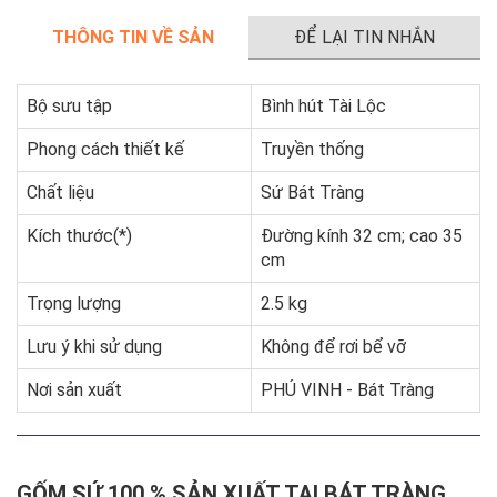
THÔNG TIN VỀ SẢN
ĐỂ LẠI TIN NHẮN
PHẨM
Bộ sưu tập
Bình hút Tài Lộc
Phong cách thiết kế
Truyền thống
Chất liệu
Sứ Bát Tràng
Kích thước(*)
Đường kính 32 cm; cao 35
cm
Trọng lượng
2.5 kg
Lưu ý khi sử dụng
Không để rơi bể vỡ
Nơi sản xuất
PHÚ VINH - Bát Tràng
GỐM SỨ 100 % SẢN XUẤT TẠI BÁT TRÀNG