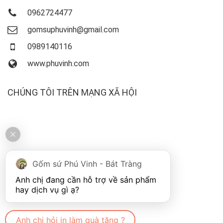
0962724477
gomsuphuvinh@gmail.com
0989140116
www.phuvinh.com
CHÚNG TÔI TRÊN MẠNG XÃ HỘI
Gốm sứ Phú Vinh - Bát Tràng
Anh chị đang cần hỗ trợ về sản phẩm 
Anh chị hỏi in làm quà tặng ?