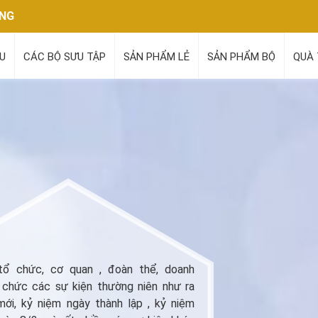
ÃNG
ỆU
CÁC BỘ SƯU TẬP
SẢN PHẨM LẺ
SẢN PHẨM BỘ
QUÀ 
tổ chức, cơ quan , đoàn thể, doanh
ổ chức các sự kiện thường niên như ra
ới, kỷ niệm ngày thành lập , kỷ niệm