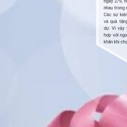
ngày 2/9, n
nhau trong 
Các sự kiệ
và quà tặn
dự. Vì vậy
hợp với ng
khăn khi ch