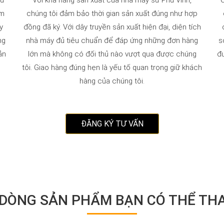
từ
Với khả năng sản xuất của nhà máy sứ Phú Vinh,
C
ẩm
chúng tôi đảm bảo thời gian sản xuất đúng như hợp
y
đồng đã ký. Với dây truyền sản xuất hiện đại, diện tích
ng
nhà máy đủ tiêu chuẩn để đáp ứng những đơn hàng
s
ản
lớn mà không có đối thủ nào vượt qua được chúng
đ
tôi. Giao hàng đúng hẹn là yếu tố quan trọng giữ khách
hàng của chúng tôi.
ĐĂNG KÝ TƯ VẤN
 DÒNG SẢN PHẨM BẠN CÓ THỂ TH