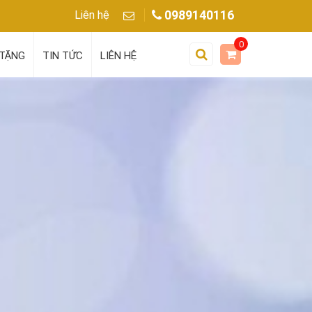
0989140116
Liên hệ
0
TẶNG
TIN TỨC
LIÊN HỆ