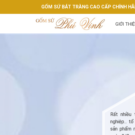
GỐM SỨ BÁT TRÀNG CAO CẤP CHÍNH H
GIỚI THI
Rất nhiều 
nghiệp... t
sản phẩm m