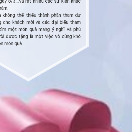
gày 8/3....và rất nhiều các sự kiện khác
năm.
n không thể thiếu thành phần tham dự
g cho khách mời và các đại biểu tham
 tìm một món quà mang ý nghĩ và phù
ười được tặng là một việc vô cùng khó
ọn món quà