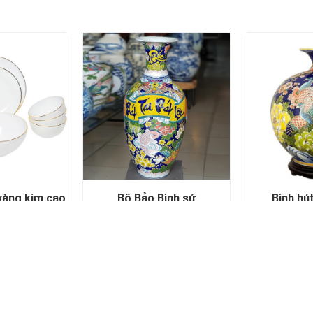
ình sứ
Bình hút tài lộc sứ
Ấm chén v