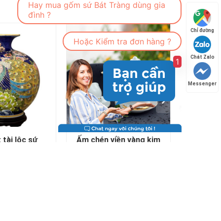
Hay mua gốm sứ Bát Tràng dùng gia
đình ?
Chỉ đường
Hoặc Kiểm tra đơn hàng ?
Chát Zalo
1
Messenger
iền vàng kim
Thống sứ Bát Tràng
Lọ 