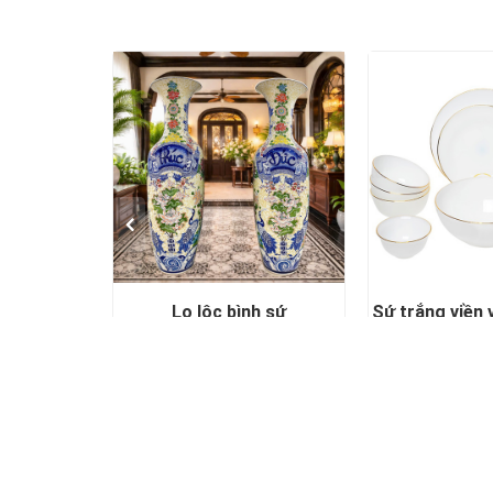
h sứ
Sứ trắng viền vàng kim cao
Bộ Bảo B
cấp