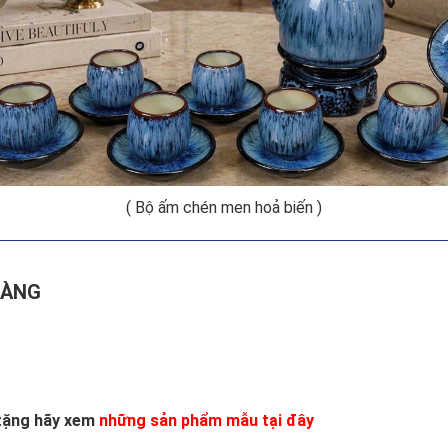
( Bộ ấm chén men hoả biến )
RÀNG
 tặng hãy xem
những sản phẩm mẫu tại đây