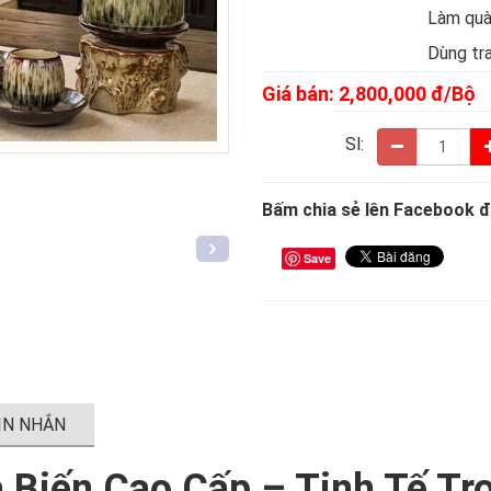
Làm quà
Dùng tra
Giá bán:
2,800,000
đ/Bộ
Sl:
Bấm chia sẻ lên Facebook đ
Save
TIN NHẮN
Biến Cao Cấp – Tinh Tế Tr