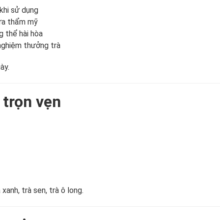
khi sử dụng
vừa thẩm mỹ
g thể hài hòa
 nghiệm thưởng trà
ày.
 trọn vẹn
xanh, trà sen, trà ô long.