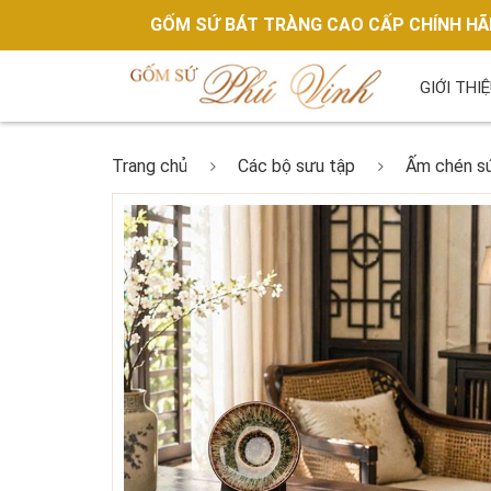
GỐM SỨ BÁT TRÀNG CAO CẤP CHÍNH H
GIỚI THI
Trang chủ
Các bộ sưu tập
Ấm chén s