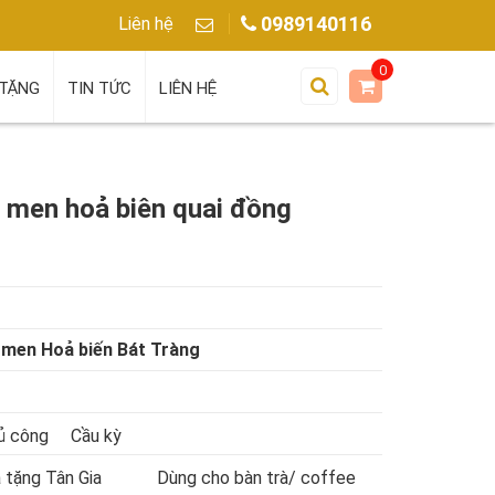
0989140116
Liên hệ
0
TẶNG
TIN TỨC
LIÊN HỆ
 men hoả biên quai đồng
 men Hoả biến Bát Tràng
ủ công
Cầu kỳ
 tặng Tân Gia
Dùng cho bàn trà/ coffee