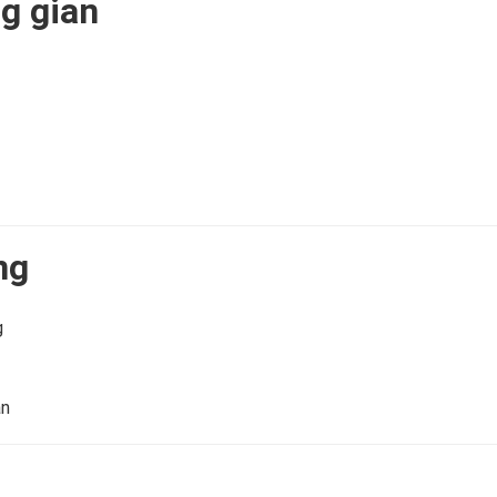
g gian
ng
g
ân