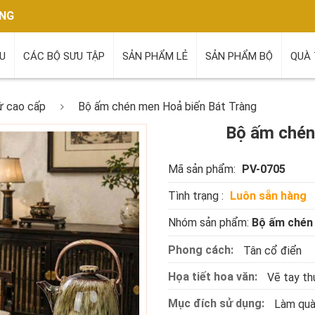
ÃNG
ỆU
CÁC BỘ SƯU TẬP
SẢN PHẨM LẺ
SẢN PHẨM BỘ
QUÀ 
ứ cao cấp
Bộ ấm chén men Hoả biến Bát Tràng
Bộ ấm chén
Mã sản phẩm:
PV-0705
Tình trạng :
Luôn sẵn hàng
Nhóm sản phẩm:
Bộ ấm chén
Phong cách:
Tân cổ điển
Họa tiết hoa văn:
Vẽ tay th
Mục đích sử dụng:
Làm quà